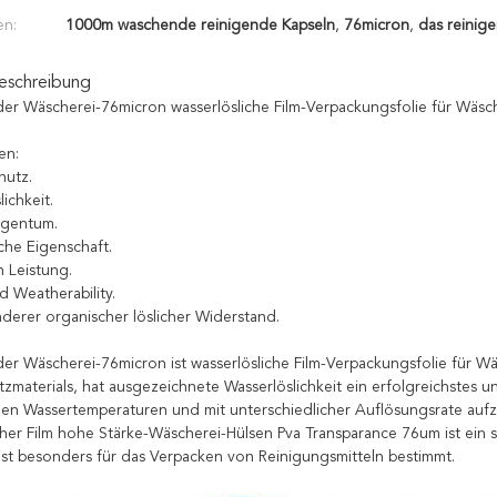
en:
1000m waschende reinigende Kapseln
,
76micron
,
das reinig
eschreibung
der Wäscherei-76micron wasserlösliche Film-Verpackungsfolie für Wäsc
en:
hutz.
lichkeit.
igentum.
sche Eigenschaft.
n Leistung.
d Weatherability.
nderer organischer löslicher Widerstand.
der Wäscherei-76micron ist wasserlösliche Film-Verpackungsfolie für 
zmaterials, hat ausgezeichnete Wasserlöslichkeit ein erfolgreichstes u
en Wassertemperaturen und mit unterschiedlicher Auflösungsrate aufz
cher Film hohe Stärke-Wäscherei-Hülsen Pva Transparance 76um ist ein s
 ist besonders für das Verpacken von Reinigungsmitteln bestimmt.