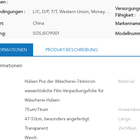
en :
Versorgungs
edingungen :
L/C, D/P, T/T, Western Union, MoneyGram
Fähigkeit :
China
t:
Markenname
SGS,ISO9001
ung:
Modellnumm
FORMATIONEN
PRODUKT-BESCHREIBUNG
ormationen
Hülsen Pva der Wäscherei-76micron
Material:
wasserlösliche Film-Verpackungsfolie für
Wäscherei-Hülsen
75um/76um
Anwendun
47-50cm, besonders angefertigt
Länge:
Transparent
Zertifikat:
Weich