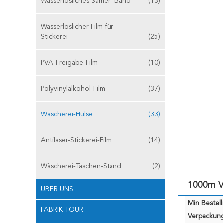
Wasserlösliches Samen-Band
(13)
Wasserlöslicher Film für
Stickerei
(25)
PVA-Freigabe-Film
(10)
Polyvinylalkohol-Film
(37)
Wäscherei-Hülse
(33)
Antilaser-Stickerei-Film
(14)
Wäscherei-Taschen-Stand
(2)
1000m V
ÜBER UNS
Min Bestel
FABRIK TOUR
Verpackun