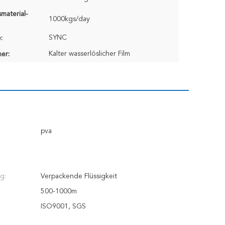
material-
1000kgs/day
SYNC
:
Kalter wasserlöslicher Film
er:
pva
g:
Verpackende Flüssigkeit
500-1000m
ISO9001, SGS