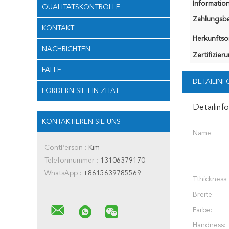
Information
QUALITÄTSKONTROLLE
Zahlungsb
KONTAKT
Herkunftsor
NACHRICHTEN
Zertifizier
FÄLLE
DETAILIN
FORDERN SIE EIN ZITAT
Detailinf
KONTAKTIEREN SIE UNS
Name:
ContPerson :
Kim
Telefonnummer :
13106379170
WhatsApp :
+8615639785569
Tthickness:
Breite:
Farbe:
Handness: