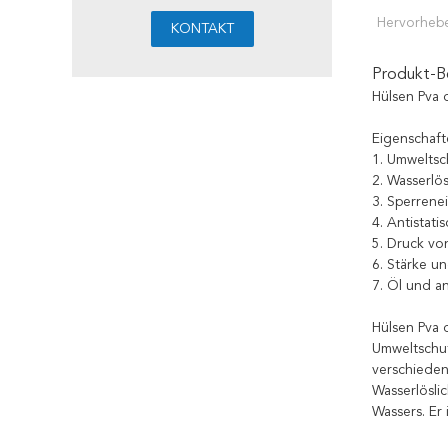
Hervorheb
Produkt-B
Hülsen Pva 
Eigenschaft
1. Umweltsc
2. Wasserlös
3. Sperrene
4. Antistati
5. Druck vo
6. Stärke un
7. Öl und a
Hülsen Pva 
Umweltschut
verschieden
Wasserlösli
Wassers. Er