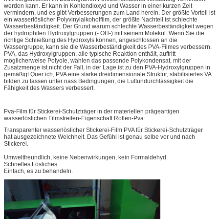
werden kann. Er kann in Kohlendioxyd und Wasser in einer kurzen Zeit
vermindern, und es gibt Verbesserungen zum Land herein. Der größte Vorteil ist
ein wasserlöslicher Polyvinylalkoholfilm, der größte Nachteil ist schlechte
Wasserbeständigkeit. Der Grund warum schlechte Wasserbeständigkeit wegen
der hydrophilen Hydroxylgruppen (- OH-) mit seinem Molekül. Wenn Sie die
richtige Schließung des Hydroxyls können, angeschlossen an die
Wassergruppe, kann sie die Wasserbeständigkeit des PVA-Filmes verbessern.
PVA, das Hydroxylgruppen, alle typische Reaktion enthält, auftritt
möglicherweise Polyole, wählen das passende Polykondensat, mit der
Zusatzmenge ist nicht der Fall, in der Lage ist zu den PVA-Hydroxylgruppen in
gemäßigt Quer ich, PVA eine starke dreidimensionale Struktur, stabilisiertes VA
bilden zu lassen unter nass Bedingungen, die Luftundurchlässigkeit die
Fähigkeit des Wassers verbessert.
Pva-Film für Stickerei-Schutzträger in der materiellen prägeartigen
wasserlöslichen Filmstreifen-Eigenschaft Rollen-Pva:
Transparenter wasserlöslicher Stickerei-Film PVA für Stickerei-Schutzträger
hat ausgezeichnete Weichheit. Das Gefühl ist genau selbe vor und nach
Stickerei.
Umweltfreundlich, keine Nebenwirkungen, kein Formaldehyd.
Schnelles Lösliches
Einfach, es zu behandeln.