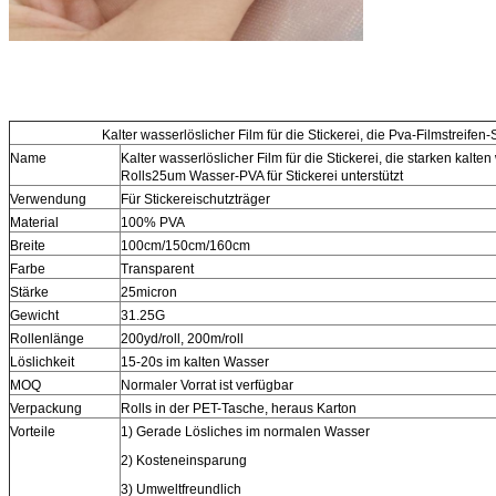
Kalter wasserlöslicher Film für die Stickerei, die Pva-Filmstreifen-S
Name
Kalter wasserlöslicher Film für die Stickerei, die starken kalt
Rolls25um Wasser-PVA für Stickerei unterstützt
Verwendung
Für Stickereischutzträger
Material
100% PVA
Breite
100cm/150cm/160cm
Farbe
Transparent
Stärke
25micron
Gewicht
31.25G
Rollenlänge
200yd/roll, 200m/roll
Löslichkeit
15-20s im kalten Wasser
MOQ
Normaler Vorrat ist verfügbar
Verpackung
Rolls in der PET-Tasche, heraus Karton
Vorteile
1) Gerade Lösliches im normalen Wasser
2) Kosteneinsparung
3) Umweltfreundlich