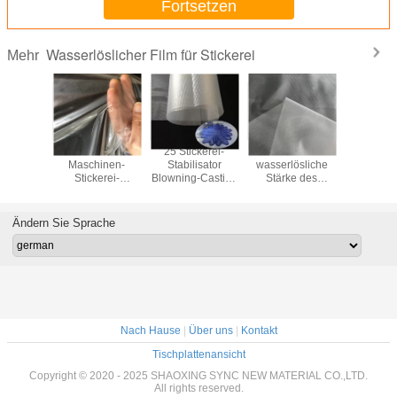
Fortsetzen
Wasserlöslicher Film für Stickerei
Mehr
lalkohol-
Weicher PVA-
25 Stickerei-
Kalte PVA
Wasserlös
öslicher
Maschinen-
Stabilisator
wasserlösliche
Film ISO9
Stickerei
Stickerei-
Blowning-Casting
Stärke des
Sticke
wasserlöslicher
des Mikrometer-
Stickerei-
Stabilisator 1.6M
PVA
Stabilisator-des
Width
wasserlösliches
Film-35um
Ändern Sie Sprache
Nach Hause
|
Über uns
|
Kontakt
Tischplattenansicht
Copyright © 2020 - 2025 SHAOXING SYNC NEW MATERIAL CO.,LTD.
All rights reserved.