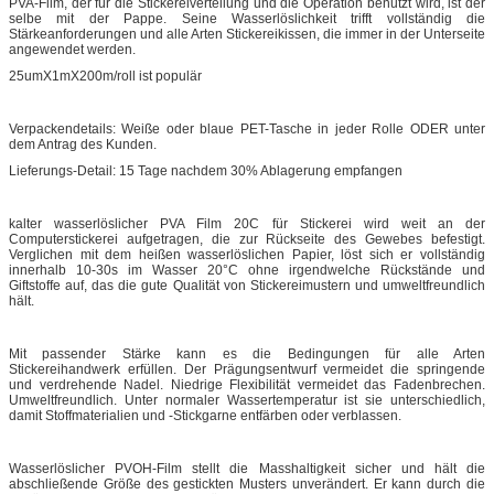
PVA-Film, der für die Stickereiverteilung und die Operation benutzt wird, ist der
selbe mit der Pappe. Seine Wasserlöslichkeit trifft vollständig die
Stärkeanforderungen und alle Arten Stickereikissen, die immer in der Unterseite
angewendet werden.
25umX1mX200m/roll ist populär
Verpackendetails: Weiße oder blaue PET-Tasche in jeder Rolle ODER unter
dem Antrag des Kunden.
Lieferungs-Detail: 15 Tage nachdem 30% Ablagerung empfangen
kalter wasserlöslicher PVA Film 20C für Stickerei wird weit an der
Computerstickerei aufgetragen, die zur Rückseite des Gewebes befestigt.
Verglichen mit dem heißen wasserlöslichen Papier, löst sich er vollständig
innerhalb 10-30s im Wasser 20°C ohne irgendwelche Rückstände und
Giftstoffe auf, das die gute Qualität von Stickereimustern und umweltfreundlich
hält.
Mit passender Stärke kann es die Bedingungen für alle Arten
Stickereihandwerk erfüllen. Der Prägungsentwurf vermeidet die springende
und verdrehende Nadel. Niedrige Flexibilität vermeidet das Fadenbrechen.
Umweltfreundlich. Unter normaler Wassertemperatur ist sie unterschiedlich,
damit Stoffmaterialien und -Stickgarne entfärben oder verblassen.
Wasserlöslicher PVOH-Film stellt die Masshaltigkeit sicher und hält die
abschließende Größe des gestickten Musters unverändert. Er kann durch die