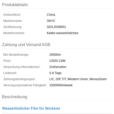
Produktdetails
Herkunftsort:
China
Markenname:
SNYC
Zertifizierung:
SGS,ISO9001
Modellnummer:
Kaltes wasserlösliches
Zahlung und Versand AGB
Min Bestellmenge:
20000m
Preis:
USD0.13/M
Verpackung Informationen:
2rolls/carton
Lieferzeit:
5-8 Tage
Zahlungsbedingungen:
L/C, D/P, T/T, Western Union, MoneyGram
Versorgungsmaterial-Fähigkeit:
1000000m/week
Beschreibung
Wasserlöslicher Film für Stickerei