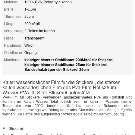
Material:
100% PVA (Polyvinylalkohol)
Breite:
1-1.5m
Tthickness:
25um
Länge:
200m/roll
Verpackung:
2 Rollen im Karton
Farbe:
Transparent
Handness:
Weich
Oberfläche:
Geprägt
klebriger hinterer Stabilisator 200M/roll für Stickerei
Markieren:
,
klebriger hinterer Stabilisator 25um für Stickerei
,
Bandschutzträger der Stickerei 25um
Kalter wasserlöslicher Film für die Stickerei, die starken
kalten wasserlöslichen Film des Pva-Film-Rolls25um
Wasser-PVA für Stoff-Stickerei unterstützt
PVA-Film für Stickerei verwenden ausgezeichnetes PVA als Rohstoff und
können im kalten Wasser total löslich sein. Er kann in Wassermit/unter
Temperatur von 20°C innerhalb fünf bis achtzehn Sekunden ohne
irgendwelche Leavings wie Betragfaden oder Gummieren vollständig aufgelöst
werden. Die Farbe des aufgelösten Stoffes ist die selbe mit der vor Lösung.
Für Stickerei: