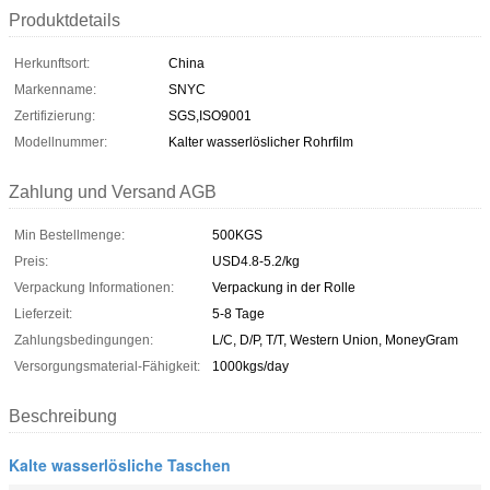
Produktdetails
Herkunftsort:
China
Markenname:
SNYC
Zertifizierung:
SGS,ISO9001
Modellnummer:
Kalter wasserlöslicher Rohrfilm
Zahlung und Versand AGB
Min Bestellmenge:
500KGS
Preis:
USD4.8-5.2/kg
Verpackung Informationen:
Verpackung in der Rolle
Lieferzeit:
5-8 Tage
Zahlungsbedingungen:
L/C, D/P, T/T, Western Union, MoneyGram
Versorgungsmaterial-Fähigkeit:
1000kgs/day
Beschreibung
Kalte wasserlösliche Taschen