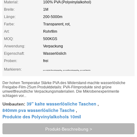
Material:
100% PVA (Polyvinylalkohol)
Breite:
1M
Länge:
200-5000m
Farbe:
Transparent, rot,
Art:
Rohrfilm
MOQ:
500KGS
Anwendung:
Verpackung
Eigenschaft:
Wasserlöslich
Proben:
frei
Markieren:
,
,
pva 300kg/Cm2 Wasserübergangsfilm
pva 25um Wasserübergangsfilm
pva 25um Filmstreifen
Der hohen Temperatur Stärke PVA des Widerstand-machte wasserlösliche
Freigabe-Film-25um Produktdetails: PVA-Filmprodukte sind grüne
umweltfreundliche Verpackungsmaterialien. Die Mikrobenexperimente
schlagen vor...
39" kalte wasserlösliche Taschen
Umbauten:
,
840mm pva wasserlösliche Tasche
,
Produkte des Polyvinylalkohols 10mil
Produkt-Beschreibung >