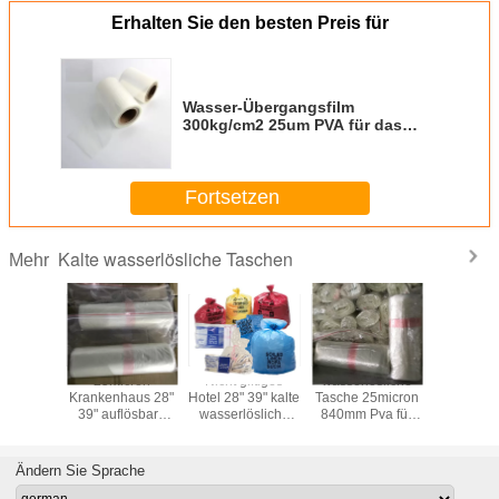
Erhalten Sie den besten Preis für
Wasser-Übergangsfilm
300kg/cm2 25um PVA für das
Verpacken
Fortsetzen
Kalte wasserlösliche Taschen
Mehr
ld Water
25micron
Nicht giftiges
wasserlösliche
660mm 
 Taschen
Krankenhaus 28"
Hotel 28" 39" kalte
Tasche 25micron
wasserlö
39" auflösbare
wasserlösliche
840mm Pva für
Plastikt
waschende
Taschen
Pflegeheime
Taschen
Ändern Sie Sprache