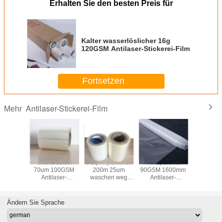
Erhalten Sie den besten Preis für
Kalter wasserlöslicher 16g
120GSM Antilaser-Stickerei-Film
Fortsetzen
Antilaser-Stickerei-Film
Mehr
YVA
Brand durch
Polyvinylalkohol
Transparenter
Stabilis
aser-
70um 100GSM
200m 25um
90GSM 1600mm
Schutzträ
ei-Film
Antilaser-
waschen weg
Antilaser-
Stickere
Stickerei-Film
Stabilisator
Stickerei-Film
Ändern Sie Sprache