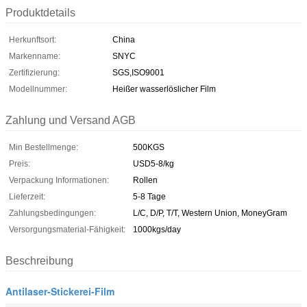
Produktdetails
Herkunftsort:
China
Markenname:
SNYC
Zertifizierung:
SGS,ISO9001
Modellnummer:
Heißer wasserlöslicher Film
Zahlung und Versand AGB
Min Bestellmenge:
500KGS
Preis:
USD5-8/kg
Verpackung Informationen:
Rollen
Lieferzeit:
5-8 Tage
Zahlungsbedingungen:
L/C, D/P, T/T, Western Union, MoneyGram
Versorgungsmaterial-Fähigkeit:
1000kgs/day
Beschreibung
Antilaser-Stickerei-Film