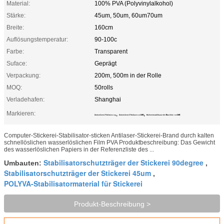
Material:
100% PVA (Polyvinylalkohol)
Stärke:
45um, 50um, 60um70um
Breite:
160cm
Auflösungstemperatur:
90-100c
Farbe:
Transparent
Suface:
Geprägt
Verpackung:
200m, 500m in der Rolle
MOQ:
50rolls
Verladehafen:
Shanghai
Markieren:
,
,
Antistickerei-Film laser-16g
Antistickerei-Film laser-120GSM
Stickereistabilisator der Maschine 120GSM
Computer-Stickerei-Stabilisator-sticken Antilaser-Stickerei-Brand durch kalten
schnellöslichen wasserlöslichen Film PVA Produktbeschreibung: Das Gewicht
des wasserlöslichen Papiers in der Referenzliste des ...
Stabilisatorschutzträger der Stickerei 90degree
Umbauten:
,
Stabilisatorschutzträger der Stickerei 45um
,
POLYVA-Stabilisatormaterial für Stickerei
Produkt-Beschreibung >