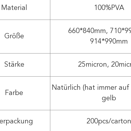
Material
100%PVA
660*840mm, 710*9
Größe
914*990mm
Stärke
25micron, 20mic
Natürlich (hat immer auf 
Farbe
gelb
erpackung
200pcs/carto