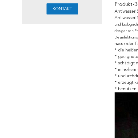
Produkt-B
Antiwasserl
Antiwasserl
und biologisch
des ganzen Pr
Desinfektions
nass oder f
* die heiße
* geeignete
* schädigt 
* in hohem 
* undurchdr
* erzeugt k
* benutzen 