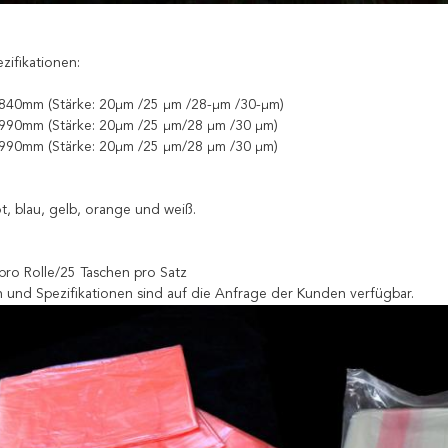
zifikationen:
840mm (Stärke: 20μm /25 μm /28-μm /30-μm)
990mm (Stärke: 20μm /25 μm/28 μm /30 μm)
990mm (Stärke: 20μm /25 μm/28 μm /30 μm)
ot, blau, gelb, orange und weiß.
pro Rolle/25 Taschen pro Satz
n und Spezifikationen sind auf die Anfrage der Kunden verfügbar.