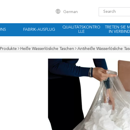
German
QUALITÄTSKONTRO
TRETEN SIE 
UNS
FABRIK-AUSFLUG
LLE
IN VERBIN
Produkte
Heiße Wasserlösliche Taschen
Antiheiße Wasserlösliche T