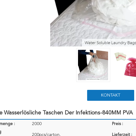
KONTAKT
ße Wasserlösliche Taschen Der Infektions-840MM PVA
lmenge :
2000
Preis :
g
200pcs/carton,
Lieferzeit :