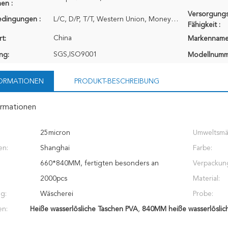
en :
Versorgungs
edingungen :
L/C, D/P, T/T, Western Union, MoneyGram
Fähigkeit :
China
t:
Markenname
SGS,ISO9001
ung:
Modellnumm
FORMATIONEN
PRODUKT-BESCHREIBUNG
ormationen
25micron
Umweltsmä
en:
Shanghai
Farbe:
660*840MM, fertigten besonders an
Verpackun
2000pcs
Material:
g:
Wäscherei
Probe:
en:
Heiße wasserlösliche Taschen PVA
,
840MM heiße wasserlöslic