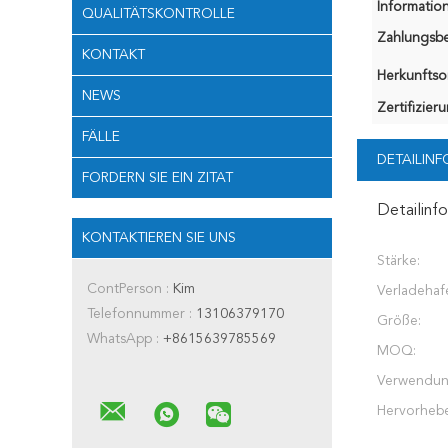
Information
QUALITÄTSKONTROLLE
Zahlungsb
KONTAKT
Herkunftsor
NEWS
Zertifizier
FÄLLE
DETAILIN
FORDERN SIE EIN ZITAT
Detailinf
KONTAKTIEREN SIE UNS
Stärke:
ContPerson :
Kim
Verladehaf
Telefonnummer :
13106379170
Größe:
WhatsApp :
+8615639785569
MOQ:
Verwendun
Hervorheb