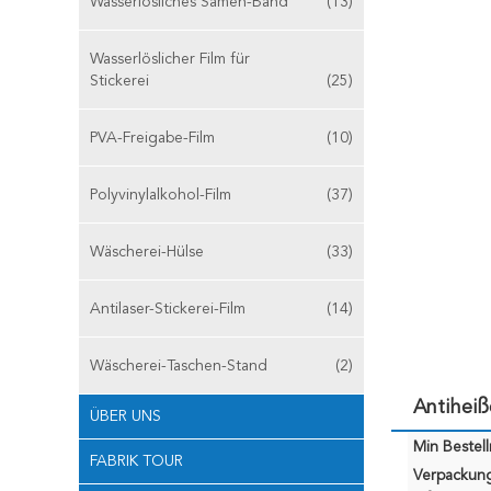
Wasserlösliches Samen-Band
(13)
Wasserlöslicher Film für
Stickerei
(25)
PVA-Freigabe-Film
(10)
Polyvinylalkohol-Film
(37)
Wäscherei-Hülse
(33)
Antilaser-Stickerei-Film
(14)
Wäscherei-Taschen-Stand
(2)
Antihei
ÜBER UNS
Min Bestel
FABRIK TOUR
Verpackun