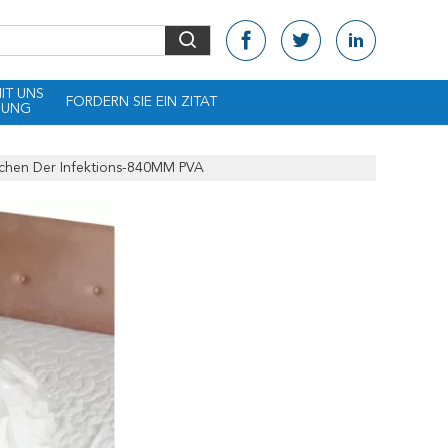
MIT UNS
FORDERN SIE EIN ZITAT
DUNG
aschen Der Infektions-840MM PVA