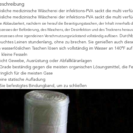
eschreibung
ösliche medizinische Wäscherei der infektions-PVA sackt die multi verf
ösliche medizinische Wäscherei der infektions-PVA sackt die multi ver
e Abbaubarkeit, nachdem sie herauf die Beseitigungstaschen, der Inhalt innerhalb d
ozesses der Beförderung, des Waschens, der Desinfektion und des Trocknens heraus.
Durchbo
prozesses ohne irgendeinen Verschmutzungsrückstand vollständig auflösen.
euchtes Leinen stundenlang, ohne zu brechen. Sie genießen auch dies
n wasserlöslichen Taschen lösen sich vollständig im Wasser an 140°F auf
 kleine Fesseln
nicht Gewebe, Ausrüstung oder Abfallkläranlagen
Grade beständig gegen die meisten organischen Lösungsmittel, die Fet
inglich für die meisten Gase
eine statische Aufladung
Sie befestigtes Bindungband, um zu schließen