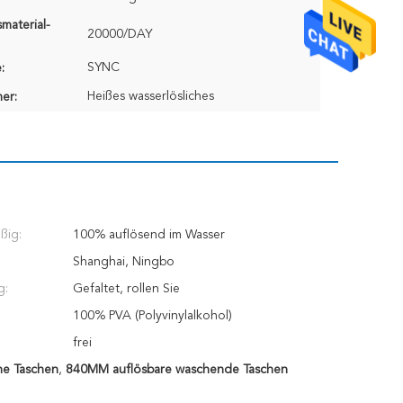
material-
20000/DAY
SYNC
:
Heißes wasserlösliches
er:
ßig:
100% auflösend im Wasser
Shanghai, Ningbo
g:
Gefaltet, rollen Sie
100% PVA (Polyvinylalkohol)
frei
he Taschen
,
840MM auflösbare waschende Taschen