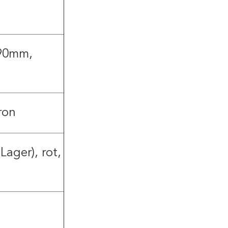
90mm,
ron
Lager), rot,
n