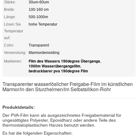
Stärke:
30um-60um
Breite:
100-160 cm
Länge:
500-1000m
Lösen Sie
hohe Temperatur
Temperatur
auf:
Colro:
Transparent
Verwendung:
Marmordemolding
Film des Wassers 190degree Übergangs
Markieren:
,
1000m Wasserübergangsfilm
,
bedruckbarer pva 190degree Film
Transparenter wasserlöslicher Freigabe-Film im künstlichen
Marmor/in den Sturzhelmen/im Selbstsilikon-Rohr
Produktdetails:
Der PVA-Film kann als ausgezeichnetes Freigabematerial für
ungesättigtes Polyester, Epoxidharz oder andere Teile des
thermostatoplastischen Harzes benutzt werden.
Es hat die folgenden Eigenschaften: