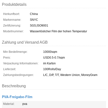
Produktdetails
Herkunftsort:
China
Markenname:
SNYC
Zertifizierung:
SGS,ISO9001
Modellnummer:
Wasserlöslicher Film der hohen Temperatur
Zahlung und Versand AGB
Min Bestellmenge:
10000sqm
Preis:
USD0.5-0.7/sqm
Verpackung Informationen:
im Karton
Lieferzeit:
100Rolls/Day
Zahlungsbedingungen:
L/C, D/P, T/T, Western Union, MoneyGram
Beschreibung
PVA-Freigabe-Film
Material:
pva