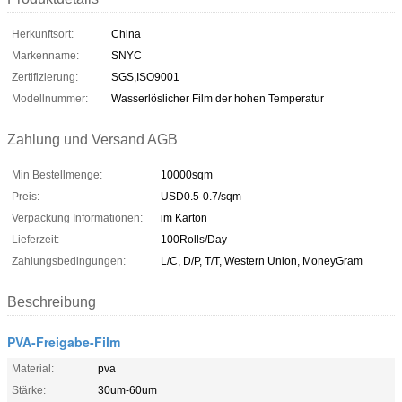
Herkunftsort:
China
Markenname:
SNYC
Zertifizierung:
SGS,ISO9001
Modellnummer:
Wasserlöslicher Film der hohen Temperatur
Zahlung und Versand AGB
Min Bestellmenge:
10000sqm
Preis:
USD0.5-0.7/sqm
Verpackung Informationen:
im Karton
Lieferzeit:
100Rolls/Day
Zahlungsbedingungen:
L/C, D/P, T/T, Western Union, MoneyGram
Beschreibung
PVA-Freigabe-Film
Material:
pva
Stärke:
30um-60um