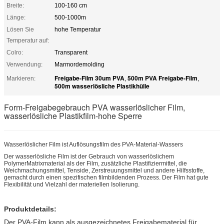
Breite:
100-160 cm
Länge:
500-1000m
Lösen Sie
hohe Temperatur
Temperatur auf:
Colro:
Transparent
Verwendung:
Marmordemolding
Freigabe-Film 30um PVA
500m PVA Freigabe-Film
Markieren:
,
,
500m wasserlösliche Plastikhülle
Form-Freigabegebrauch PVA wasserlöslicher Film,
wasserlösliche Plastikfilm-hohe Sperre
Wasserlöslicher Film ist Auflösungsfilm des PVA-Material-Wassers
Der wasserlösliche Film ist der Gebrauch von wasserlöslichem
PolymerMatrixmaterial als der Film, zusätzliche Plastifiziermittel, die
Weichmachungsmittel, Tenside, Zerstreuungsmittel und andere Hilfsstoffe,
gemacht durch einen spezifischen filmbildenden Prozess. Der Film hat gute
Flexibilität und Vielzahl der materiellen Isolierung.
Produktdetails:
Der PVA-Film kann als ausgezeichnetes Freigabematerial für