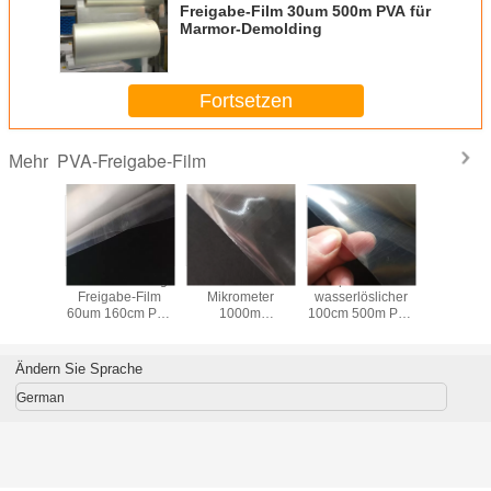
Freigabe-Film 30um 500m PVA für
Marmor-Demolding
Fortsetzen
PVA-Freigabe-Film
Mehr
be-Film
Wasser überträgt
SNYC 45
Verpackender
1m PVA Fr
 PVA
Freigabe-Film
Mikrometer
wasserlöslicher
Fil
60um 160cm PVA
1000m
100cm 500m PVA
für Marmor
wasserlösliche
Freigabe-Film
Plastikfilm-
Ändern Sie Sprache
German